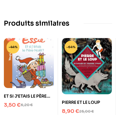
Produits similaires
-44%
-64%
ET SI J’ETAIS LE PÈRE
NOËL ?
PIERRE ET LE LOUP
3,50
€
6,20
€
8,90
€
25,00
€