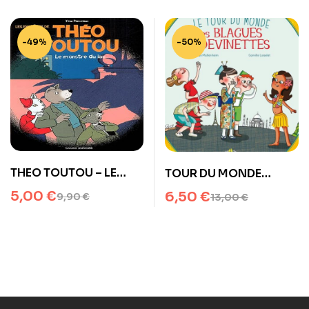
-49%
-50%
THEO TOUTOU – LE
TOUR DU MONDE
MONSTRE DU LAC
BLAGUES ET
5,00
€
6,50
€
9,90
€
13,00
€
DEVINETTES