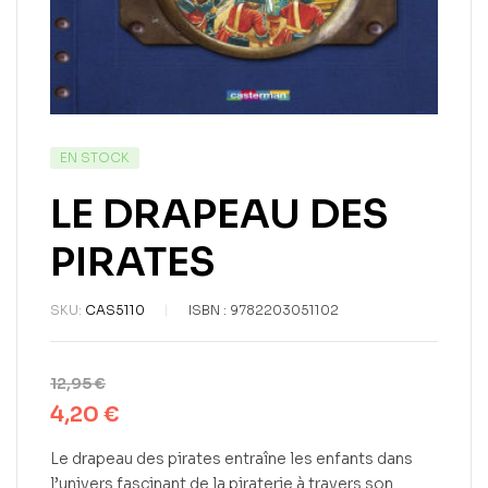
EN STOCK
LE DRAPEAU DES
PIRATES
SKU:
CAS5110
ISBN :
9782203051102
12,95
€
4,20
€
Le drapeau des pirates entraîne les enfants dans
l’univers fascinant de la piraterie à travers son