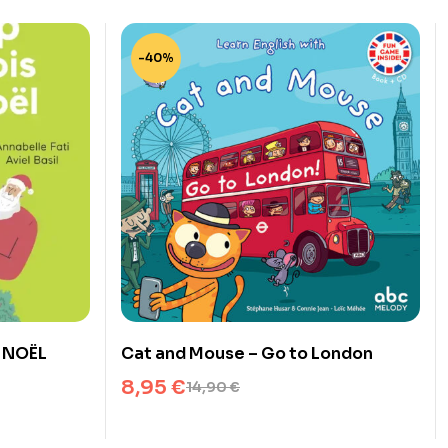
-40%
S NOËL
Cat and Mouse – Go to London
8,95
€
14,90
€