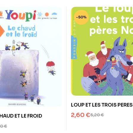
-50%
LOUP ET LES TROIS PERE
2,60
€
5,20
€
HAUD ET LE FROID
00
€