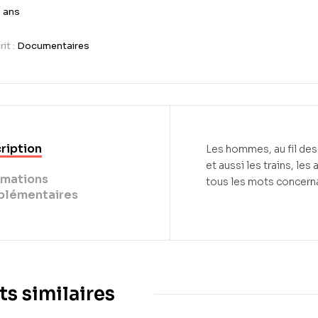
 ans
it :
Documentaires
ription
Les hommes, au fil des s
et aussi les trains, le
rmations
tous les mots concerna
lémentaires
ts similaires