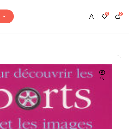
0
0
🔍