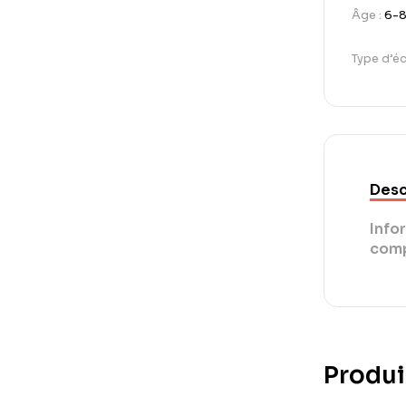
Âge :
6-8
Type d’écr
Desc
Info
comp
Produi