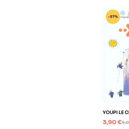
-57%
YOUPI LE C
3,90
€
9,