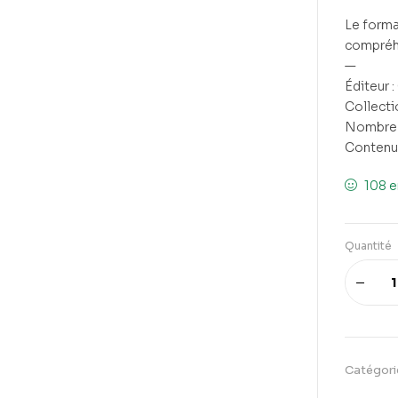
Le forma
compréh
—
Éditeur 
Collecti
Nombre 
Contenu 
108 e
Quantité
Catégori