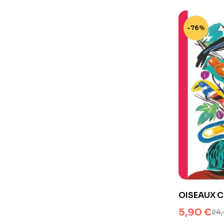
-76%
OISEAUX C
[02/11/201
5,90
€
24