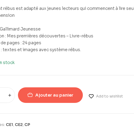
t rébus est adapté aux jeunes lecteurs qui commencent à lire seuls
ension
: Gallimard Jeunesse
on : Mes premières découvertes – Livre-rébus
de pages : 24 pages
: textes et images avec système rébus.
n stock
Ajouter au panier
Add to wishlist
es:
CE1
,
CE2
,
CP