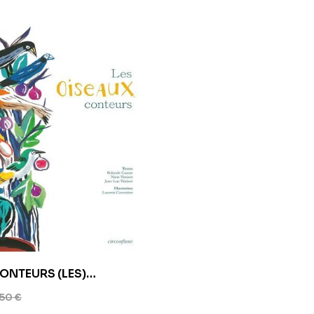
ONTEURS (LES)
5]
,50
€