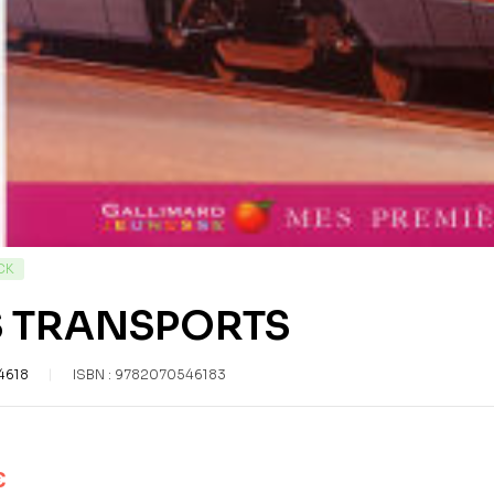
CK
S TRANSPORTS
4618
ISBN :
9782070546183
€